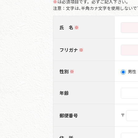
※
は必須項目です。必ずご記入下さい。
注意：文字は､半角カナ文字を使用しない
氏 名
フリガナ
性別
男性
年齢
〒
郵便番号
住 所