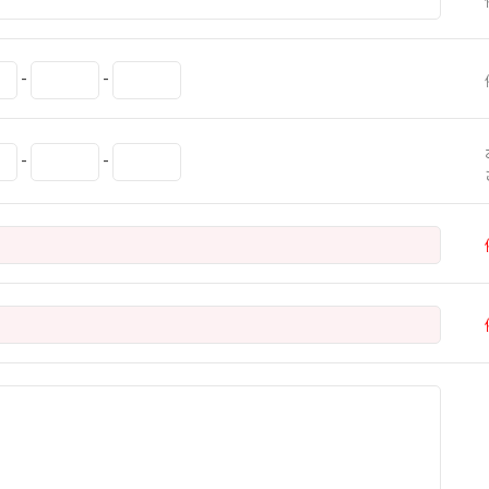
-
-
-
-